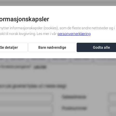
ottaker
pet vil ikke være synlig for andre enn den som gir gaven.
OK
400 NOK
600 NOK
800 NOK
1000 NOK
 fordeles pengene?
Les mer
 på giver(e) fylles ut i neste steg):
Gateadresse
Postnummer