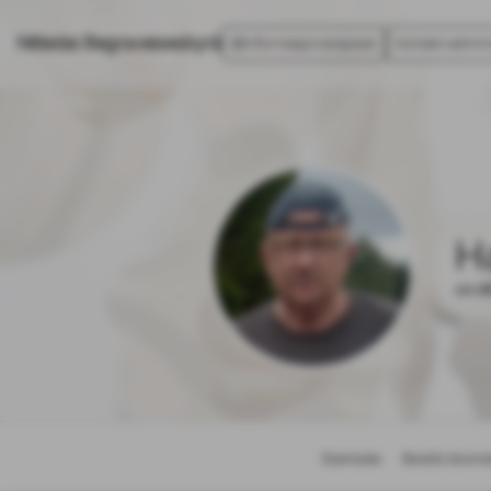
Nittedal Begravelsesbyrå
Informasjonskapsler
Kontakt admini
H
10.0
Startside
Bestill bloms