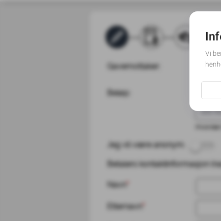
Gavemottaker:
Velg m
Beløp:
Gavebelø
200 N
Hvordan
Jeg vil være anonym:
Betalers kontaktinformasjon (navn
Navn
*
Etternavn
*