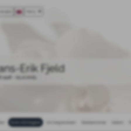
strator
Meny
ans-Erik Fjeld
8.1946 - 25.12.2025
ter
Gi en minnegave
Om begravelsen
Dødsannonse
Galleri